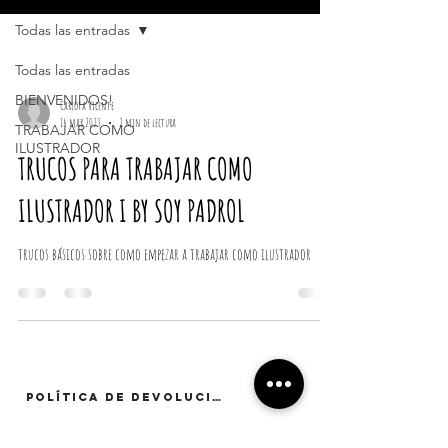
Todas las entradas
Todas las entradas
BIENVENIDOS!
Carlota Vicente
14 mar 2023
2 min de lectura
TRABAJAR COMO
ILUSTRADOR
TRUCOS PARA TRABAJAR COMO
ILUSTRADOR I BY SOY PADROL
trucos básicos sobre como empezar a trabajar como ilustrador
POLÍTICA DE DEVOLUCIÓN
CONTACTO