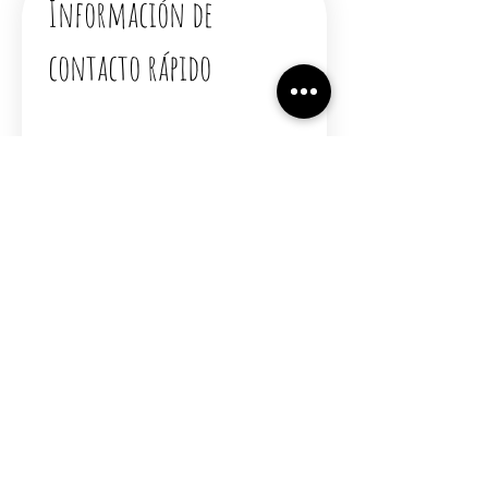
Información de 
contacto rápido
Rellena tus datos.
Nombre
*
Apellido
*
Email
Número de teléfono
*